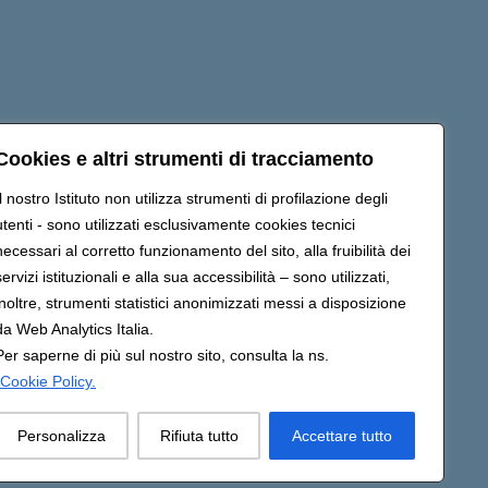
Seguici su:
Cookies e altri strumenti di tracciamento
Il nostro Istituto non utilizza strumenti di profilazione degli
utenti - sono utilizzati esclusivamente cookies tecnici
c857007@pec.istruzione.it
necessari al corretto funzionamento del sito, alla fruibilità dei
servizi istituzionali e alla sua accessibilità – sono utilizzati,
inoltre, strumenti statistici anonimizzati messi a disposizione
da Web Analytics Italia.
Per saperne di più sul nostro sito, consulta la ns.
Cookie Policy.
Personalizza
Rifiuta tutto
Accettare tutto