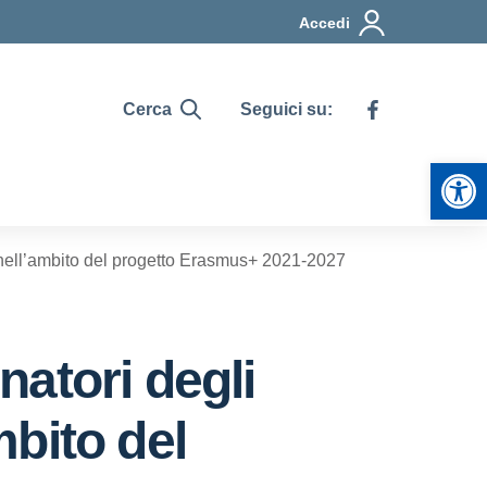
Accedi
Cerca
Seguici su:
Apr
’ nell’ambito del progetto Erasmus+ 2021-2027
atori degli
mbito del