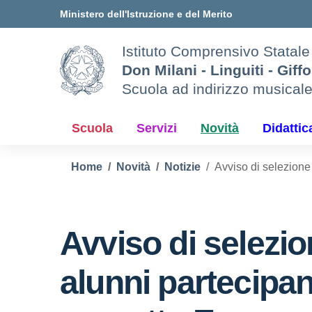
Vai ai contenuti
Vai al menu di navigazione
Vai al footer
Ministero dell'Istruzione e del Merito
Istituto Comprensivo Statale
Don Milani - Linguiti - Giff
Scuola ad indirizzo musical
Scuola
Servizi
Novità
Didattic
Home
Novità
Notizie
Avviso di selezione
Avviso di selezi
alunni partecipant