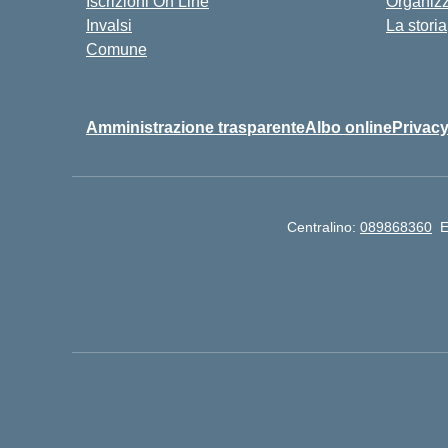
Iscrizioni On Line
Organiz
Invalsi
La storia
Comune
Amministrazione trasparente
Albo online
Privacy
Centralino:
089868360
E