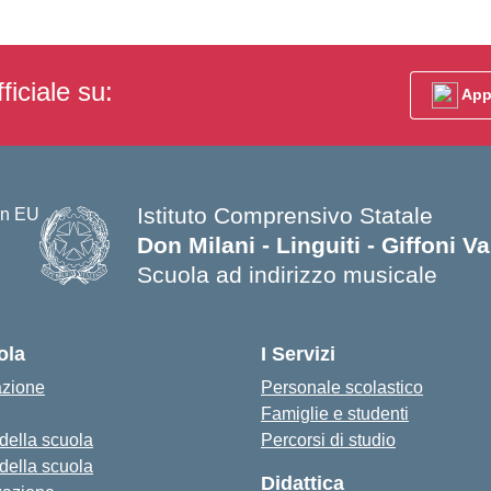
ficiale su:
App
Istituto Comprensivo Statale
Don Milani - Linguiti - Giffoni V
Scuola ad indirizzo musicale
— Visita la pagina iniziale della s
ola
I Servizi
azione
Personale scolastico
Famiglie e studenti
 della scuola
Percorsi di studio
 della scuola
Didattica