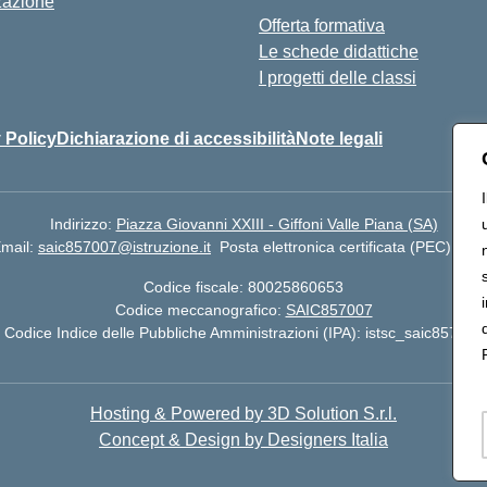
zazione
Offerta formativa
Le schede didattiche
I progetti delle classi
 Policy
Dichiarazione di accessibilità
Note legali
Indirizzo:
Piazza Giovanni XXIII - Giffoni Valle Piana (SA)
mail:
saic857007@istruzione.it
Posta elettronica certificata (PEC):
sai
Codice fiscale: 80025860653
Codice meccanografico:
SAIC857007
Codice Indice delle Pubbliche Amministrazioni (IPA): istsc_saic857007
Hosting & Powered by 3D Solution S.r.l.
Concept & Design by Designers Italia