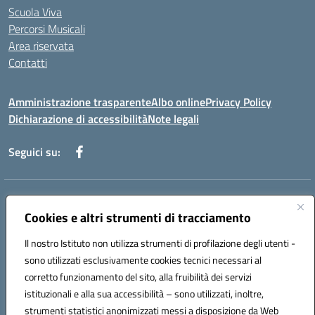
Scuola Viva
Percorsi Musicali
Area riservata
Contatti
Amministrazione trasparente
Albo online
Privacy Policy
Dichiarazione di accessibilità
Note legali
Seguici su:
Indirizzo:
Piazza Giovanni XXIII - Giffoni Valle Piana (SA)
Centralino:
Cookies e altri strumenti di tracciamento
089868360
Email:
saic857007@istruzione.it
Posta elettronica certificata (PEC):
saic857007@pec.istruzione.it
Il nostro Istituto non utilizza strumenti di profilazione degli utenti -
Codice fiscale: 80025860653
sono utilizzati esclusivamente cookies tecnici necessari al
Codice meccanografico:
SAIC857007
corretto funzionamento del sito, alla fruibilità dei servizi
Codice Indice delle Pubbliche Amministrazioni (IPA): istsc_saic857007
istituzionali e alla sua accessibilità – sono utilizzati, inoltre,
strumenti statistici anonimizzati messi a disposizione da Web