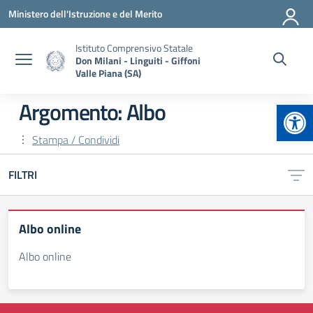
Vai ai contenuti
Vai al menu di navigazione
Vai al footer
Ministero dell'Istruzione e del Merito
Istituto Comprensivo Statale
Don Milani - Linguiti - Giffoni
Valle Piana (SA)
Apr
Argomento: Albo
Stampa / Condividi
FILTRI
Albo online
Albo online