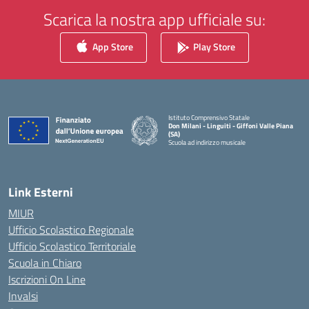
Scarica la nostra app ufficiale su:
App Store
Play Store
Istituto Comprensivo Statale
Don Milani - Linguiti - Giffoni Valle Piana
(SA)
Scuola ad indirizzo musicale
— Visita la pagina iniziale della scuola
Link Esterni
MIUR
Ufficio Scolastico Regionale
Ufficio Scolastico Territoriale
Scuola in Chiaro
Iscrizioni On Line
Invalsi