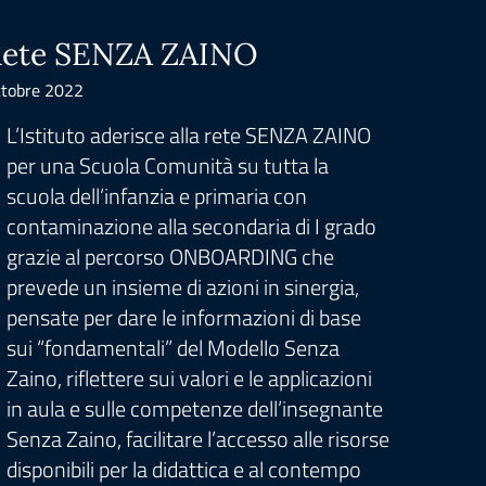
ete SENZA ZAINO
Scuo
(Sce
tobre 2022
Novembre
L’Istituto aderisce alla rete SENZA ZAINO
per una Scuola Comunità su tutta la
La sc
scuola dell’infanzia e primaria con
reali
contaminazione alla secondaria di I grado
che c
grazie al percorso ONBOARDING che
Grazi
prevede un insieme di azioni in sinergia,
Comuna
pensate per dare le informazioni di base
associ
sui “fondamentali” del Modello Senza
vicini
Zaino, riflettere sui valori e le applicazioni
Edu@c
in aula e sulle competenze dell’insegnante
educa
Senza Zaino, facilitare l’accesso alle risorse
perco
disponibili per la didattica e al contempo