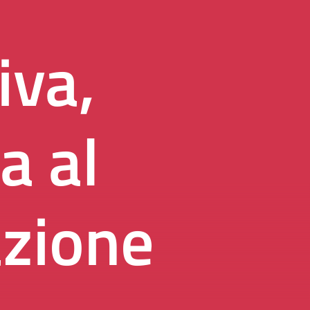
iva,
a al
azione