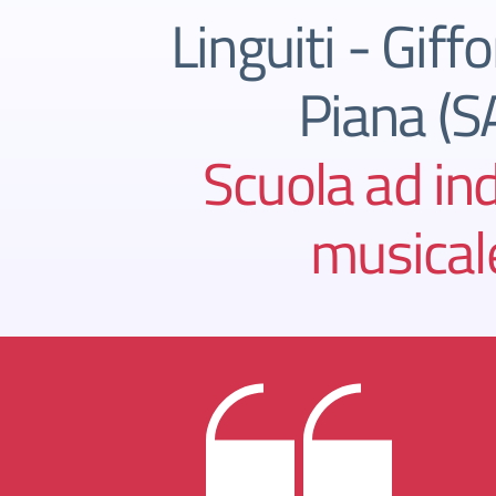
Linguiti - Giffo
Piana (S
Scuola ad ind
musical