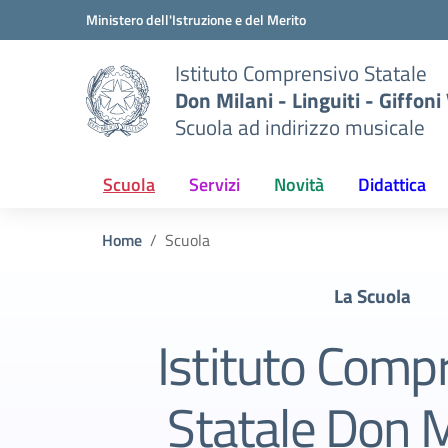
Vai ai contenuti
Vai al menu di navigazione
Vai al footer
Ministero dell'Istruzione e del Merito
Istituto Comprensivo Statale
Don Milani - Linguiti - Giffoni
Scuola ad indirizzo musicale
Scuola
Servizi
Novità
Didattica
Home
Scuola
La Scuola
Istituto Comp
Statale Don M