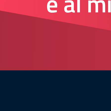
e al m