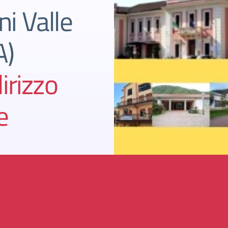
ni Valle
A)
irizzo
e