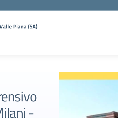
 Valle Piana (SA)
rensivo
ilani -