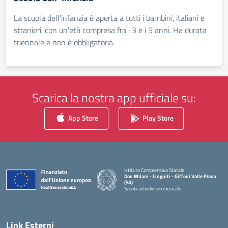
La scuola dell’infanzia è aperta a tutti i bambini, italiani e
stranieri, con un'età compresa fra i 3 e i 5 anni. Ha durata
triennale e non è obbligatoria.
Scarica la nostra app ufficiale su:
App Store
Play Store
Istituto Comprensivo Statale
Don Milani - Linguiti - Giffoni Valle Piana
(SA)
Scuola ad indirizzo musicale
— Visita la pagina iniziale della scuola
Link Esterni