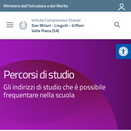
Vai ai contenuti
Vai al menu di navigazione
Vai al footer
Ministero dell'Istruzione e del Merito
Istituto Comprensivo Statale
Don Milani - Linguiti - Giffoni
Valle Piana (SA)
Apr
Percorsi di studio
Gli indirizzi di studio che è possibile
frequentare nella scuola