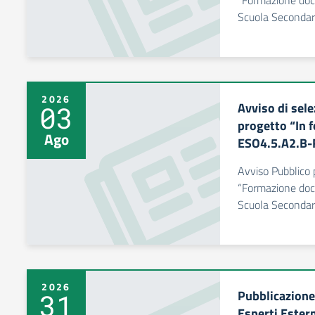
“Formazione doce
Scuola Secondari
2026
Avviso di se
03
progetto “In 
Ago
ESO4.5.A2.B
Avviso Pubblico
“Formazione doce
Scuola Secondari
2026
Pubblicazione 
31
Esperti Ester