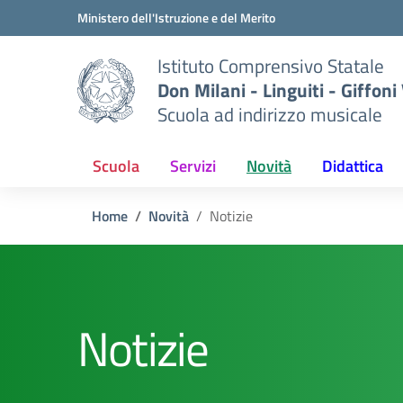
Vai ai contenuti
Vai al menu di navigazione
Vai al footer
Ministero dell'Istruzione e del Merito
Istituto Comprensivo Statale
Don Milani - Linguiti - Giffoni
Scuola ad indirizzo musicale
Scuola
Servizi
Novità
Didattica
Home
Novità
Notizie
Notizie