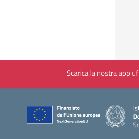
Scarica la nostra app uff
Is
Do
Sc
— 