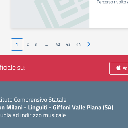
Percorso rivolto 
1
2
3
…
42
43
44
Pagina successiva
iciale su:
App
tituto Comprensivo Statale
n Milani - Linguiti - Giffoni Valle Piana (SA)
uola ad indirizzo musicale
Visita la pagina iniziale della scuola