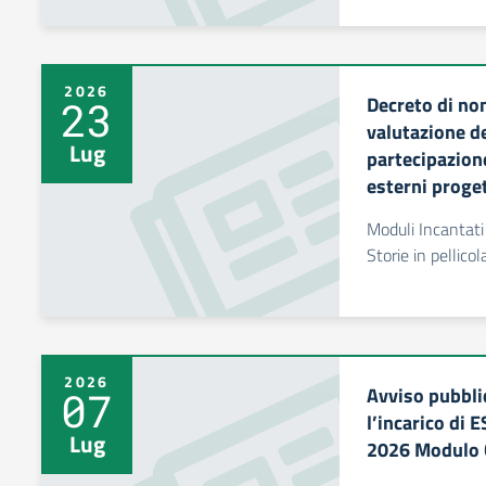
2026
Decreto di no
23
valutazione d
Lug
partecipazione
esterni proge
Moduli Incantati
Storie in pellico
2026
Avviso pubbli
07
l’incarico di
Lug
2026 Modulo C