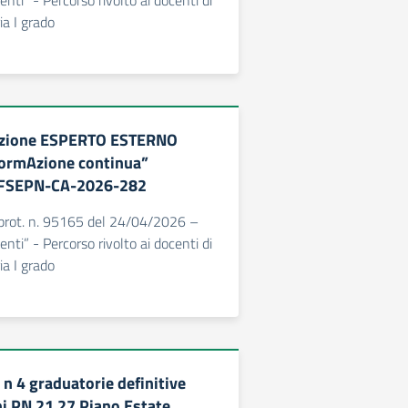
nti” - Percorso rivolto ai docenti di
a I grado
lezione ESPERTO ESTERNO
formAzione continua”
-FSEPN-CA-2026-282
 prot. n. 95165 del 24/04/2026 –
nti” - Percorso rivolto ai docenti di
a I grado
n 4 graduatorie definitive
ni PN 21 27 Piano Estate