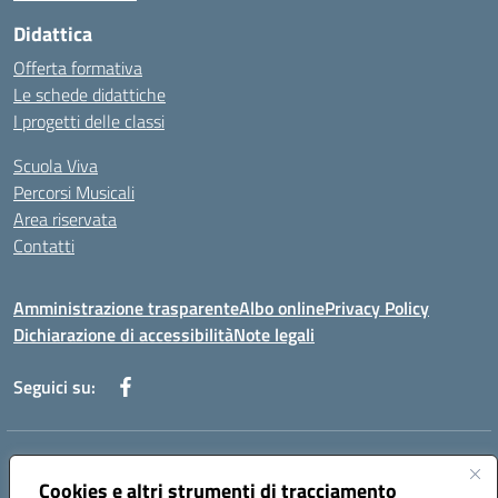
Didattica
Offerta formativa
Le schede didattiche
I progetti delle classi
Scuola Viva
Percorsi Musicali
Area riservata
Contatti
Amministrazione trasparente
Albo online
Privacy Policy
Dichiarazione di accessibilità
Note legali
Seguici su:
Indirizzo:
Piazza Giovanni XXIII - Giffoni Valle Piana (SA)
Centralino:
Cookies e altri strumenti di tracciamento
089868360
Email:
saic857007@istruzione.it