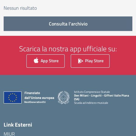
Nessun risultato
Consulta l'archivio
Scarica la nostra app ufficiale su:
App Store
Play Store
Istituto Comprensivo Statale
Don Milani - Linguiti - Giffoni Valle Piana
(SA)
Scuola ad indirizzo musicale
— Visita la pagina iniziale della scuola
Link Esterni
MIUR