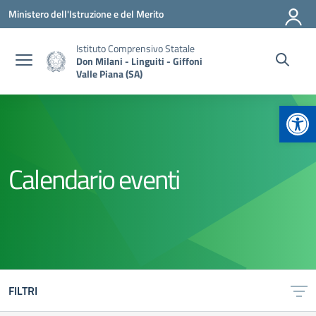
Vai ai contenuti
Vai al menu di navigazione
Vai al footer
Ministero dell'Istruzione e del Merito
Istituto Comprensivo Statale
Don Milani - Linguiti - Giffoni
Valle Piana (SA)
Apr
Calendario eventi
FILTRI