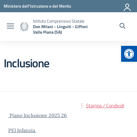
Vai ai contenuti
Vai al menu di navigazione
Vai al footer
Ministero dell'Istruzione e del Merito
Istituto Comprensivo Statale
Don Milani - Linguiti - Giffoni
Valle Piana (SA)
Apr
Inclusione
Stampa / Condividi
Piano Inclusione 2025 26
PEI Infanzia