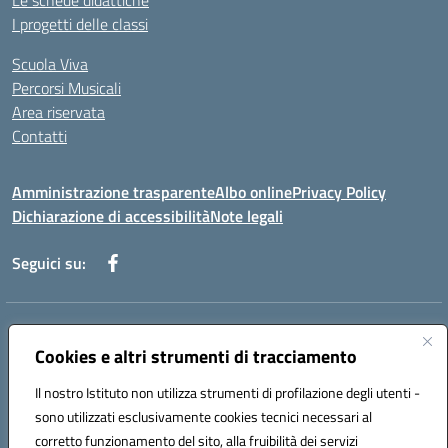
Le schede didattiche
I progetti delle classi
Scuola Viva
Percorsi Musicali
Area riservata
Contatti
Amministrazione trasparente
Albo online
Privacy Policy
Dichiarazione di accessibilità
Note legali
Seguici su:
Indirizzo:
Piazza Giovanni XXIII - Giffoni Valle Piana (SA)
Centralino:
Cookies e altri strumenti di tracciamento
089868360
Email:
saic857007@istruzione.it
Posta elettronica certificata (PEC):
saic857007@pec.istruzione.it
Il nostro Istituto non utilizza strumenti di profilazione degli utenti -
Codice fiscale: 80025860653
sono utilizzati esclusivamente cookies tecnici necessari al
Codice meccanografico:
SAIC857007
corretto funzionamento del sito, alla fruibilità dei servizi