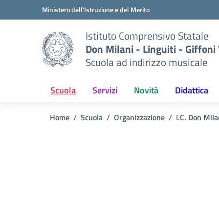
Vai ai contenuti
Vai al menu di navigazione
Vai al footer
Ministero dell'Istruzione e del Merito
Istituto Comprensivo Statale
Don Milani - Linguiti - Giffoni
Scuola ad indirizzo musicale
Scuola
Servizi
Novità
Didattica
Home
Scuola
Organizzazione
I.C. Don Mila