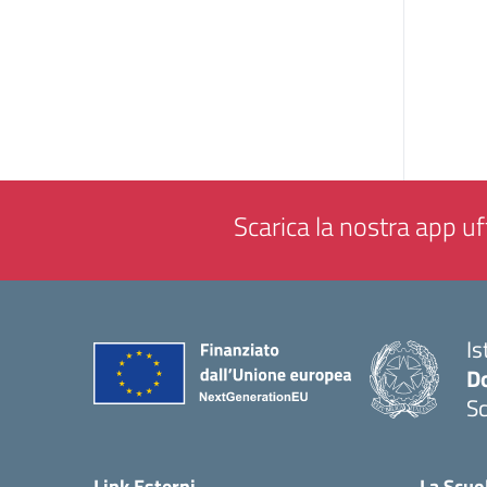
Scarica la nostra app uff
Is
Do
Sc
— 
Link Esterni
La Scuo