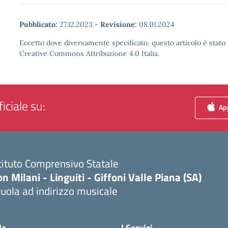
Pubblicato:
27.12.2023
-
Revisione:
08.01.2024
Eccetto dove diversamente specificato, questo articolo è stato 
Creative Commons Attribuzione 4.0 Italia.
iciale su:
App
tituto Comprensivo Statale
n Milani - Linguiti - Giffoni Valle Piana (SA)
uola ad indirizzo musicale
Visita la pagina iniziale della scuola
la
I Servizi