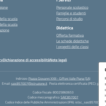
zione
Personale scolastico
Famiglie e studenti
della scuola
Percorsi di studio
della scuola
Didattica
azione
Offerta formativa
Le schede didattiche
I progetti delle classi
cy
Dichiarazione di accessibilità
Note legali
Indirizzo:
Piazza Giovanni XXIII - Giffoni Valle Piana (SA)
Email:
saic857007@istruzione.it
Posta elettronica certificata (PEC):
saic85
Codice fiscale: 80025860653
Codice meccanografico:
SAIC857007
Codice Indice delle Pubbliche Amministrazioni (IPA): istsc_saic857007