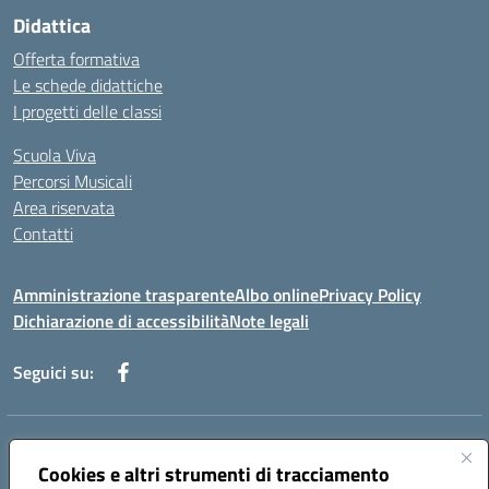
Didattica
Offerta formativa
Le schede didattiche
I progetti delle classi
Scuola Viva
Percorsi Musicali
Area riservata
Contatti
Amministrazione trasparente
Albo online
Privacy Policy
Dichiarazione di accessibilità
Note legali
Seguici su:
Indirizzo:
Piazza Giovanni XXIII - Giffoni Valle Piana (SA)
Centralino:
Cookies e altri strumenti di tracciamento
089868360
Email:
saic857007@istruzione.it