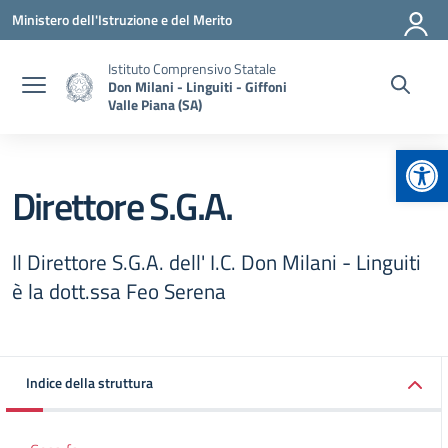
Vai ai contenuti
Vai al menu di navigazione
Vai al footer
Ministero dell'Istruzione e del Merito
Istituto Comprensivo Statale
Don Milani - Linguiti - Giffoni
Valle Piana (SA)
Apr
Direttore S.G.A.
Il Direttore S.G.A. dell' I.C. Don Milani - Linguiti
è la dott.ssa Feo Serena
Indice della struttura