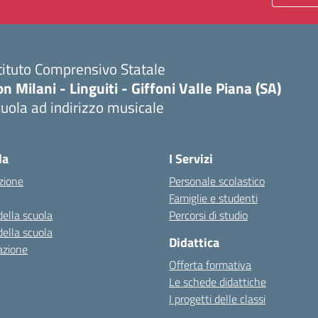
tituto Comprensivo Statale
n Milani - Linguiti - Giffoni Valle Piana (SA)
uola ad indirizzo musicale
Visita la pagina iniziale della scuola
la
I Servizi
zione
Personale scolastico
Famiglie e studenti
della scuola
Percorsi di studio
della scuola
Didattica
azione
Offerta formativa
Le schede didattiche
I progetti delle classi