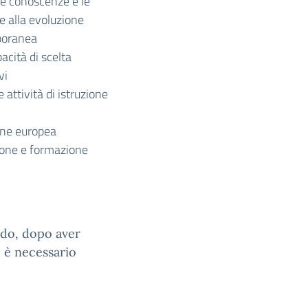
le conoscenze e le
 e alla evoluzione
mporanea
cità di scelta
vi
 attività di istruzione
ione europea
zione e formazione
ado, dopo aver
a, è necessario