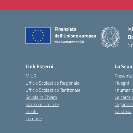
Is
Do
Sc
— 
Link Esterni
La Scuo
MIUR
Presenta
Ufficio Scolastico Regionale
I luoghi
Ufficio Scolastico Territoriale
I numeri 
Scuola in Chiaro
Le carte 
Iscrizioni On Line
Organizz
Invalsi
La storia
Comune