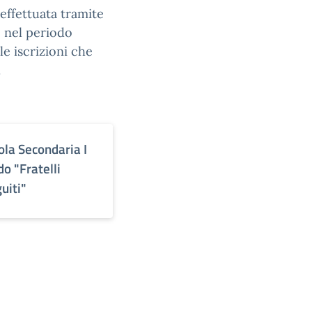
 effettuata tramite
e nel periodo
e iscrizioni che
.
ola Secondaria I
do "Fratelli
uiti"