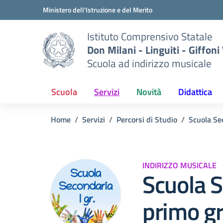
Vai ai contenuti
Vai al menu di navigazione
Vai al footer
Ministero dell'Istruzione e del Merito
Istituto Comprensivo Statale
Don Milani - Linguiti - Giffoni
Scuola ad indirizzo musicale
Scuola
Servizi
Novità
Didattica
Home
Servizi
Percorsi di Studio
Scuola Se
INDIRIZZO MUSICALE
Scuola S
primo g