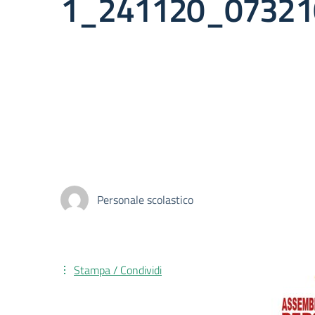
1_241120_07321
Personale scolastico
Stampa / Condividi