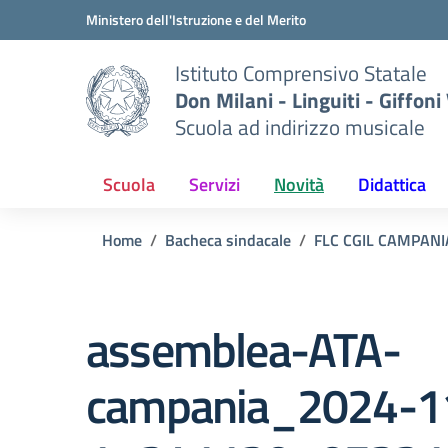
Vai ai contenuti
Vai al menu di navigazione
Vai al footer
Ministero dell'Istruzione e del Merito
Istituto Comprensivo Statale
Don Milani - Linguiti - Giffoni
Scuola ad indirizzo musicale
Scuola
Servizi
Novità
Didattica
Home
Bacheca sindacale
FLC CGIL CAMPANI
assemblea-ATA-
campania_2024-1