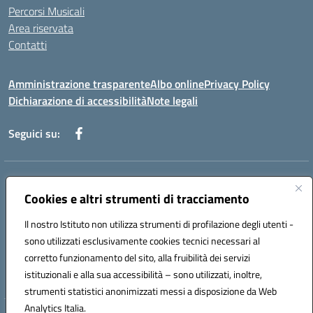
Percorsi Musicali
Area riservata
Contatti
Amministrazione trasparente
Albo online
Privacy Policy
Dichiarazione di accessibilità
Note legali
Seguici su:
Indirizzo:
Piazza Giovanni XXIII - Giffoni Valle Piana (SA)
Centralino:
Cookies e altri strumenti di tracciamento
089868360
Email:
saic857007@istruzione.it
Posta elettronica certificata (PEC):
saic857007@pec.istruzione.it
Il nostro Istituto non utilizza strumenti di profilazione degli utenti -
Codice fiscale: 80025860653
sono utilizzati esclusivamente cookies tecnici necessari al
Codice meccanografico:
SAIC857007
corretto funzionamento del sito, alla fruibilità dei servizi
Codice Indice delle Pubbliche Amministrazioni (IPA): istsc_saic857007
istituzionali e alla sua accessibilità – sono utilizzati, inoltre,
strumenti statistici anonimizzati messi a disposizione da Web
Analytics Italia.