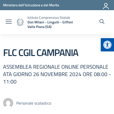
Vai ai contenuti
Vai al menu di navigazione
Vai al footer
Ministero dell'Istruzione e del Merito
Istituto Comprensivo Statale
Don Milani - Linguiti - Giffoni
Valle Piana (SA)
Apr
FLC CGIL CAMPANIA
ASSEMBLEA REGIONALE ONLINE PERSONALE
ATA GIORNO 26 NOVEMBRE 2024 ORE 08:00 -
11:00
Personale scolastico