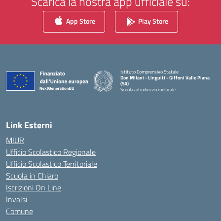
Scarica la nostra app ufficiale su:
App Store
Play Store
Istituto Comprensivo Statale
Don Milani - Linguiti - Giffoni Valle Piana
(SA)
Scuola ad indirizzo musicale
— Visita la pagina iniziale della scuola
Link Esterni
MIUR
Ufficio Scolastico Regionale
Ufficio Scolastico Territoriale
Scuola in Chiaro
Iscrizioni On Line
Invalsi
Comune