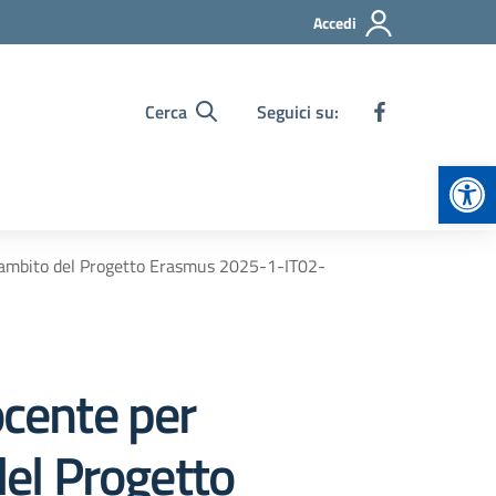
Accedi
Cerca
Seguici su:
Apr
ll’ambito del Progetto Erasmus 2025-1-IT02-
ocente per
del Progetto