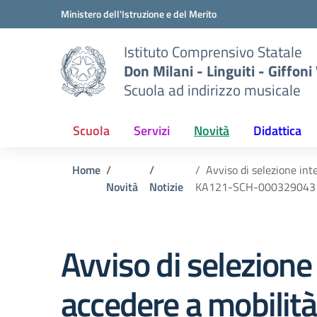
Vai ai contenuti
Vai al menu di navigazione
Vai al footer
Ministero dell'Istruzione e del Merito
Istituto Comprensivo Statale
Don Milani - Linguiti - Giffoni
Scuola ad indirizzo musicale
Scuola
Servizi
Novità
Didattica
Home
Avviso di selezione in
Novità
Notizie
KA121-SCH-000329043
Avviso di selezione
accedere a mobilità