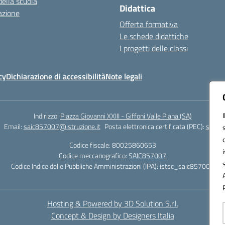
della scuola
Didattica
azione
Offerta formativa
Le schede didattiche
I progetti delle classi
cy
Dichiarazione di accessibilità
Note legali
Indirizzo:
Piazza Giovanni XXIII - Giffoni Valle Piana (SA)
Email:
saic857007@istruzione.it
Posta elettronica certificata (PEC):
saic85
Codice fiscale: 80025860653
Codice meccanografico:
SAIC857007
Codice Indice delle Pubbliche Amministrazioni (IPA): istsc_saic857007
Hosting & Powered by 3D Solution S.r.l.
Concept & Design by Designers Italia