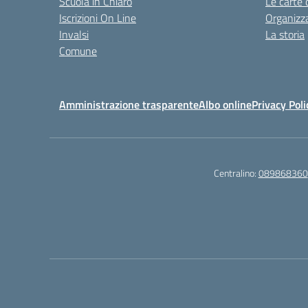
Scuola in Chiaro
Le carte 
Iscrizioni On Line
Organizz
Invalsi
La storia
Comune
Amministrazione trasparente
Albo online
Privacy Poli
Centralino:
089868360