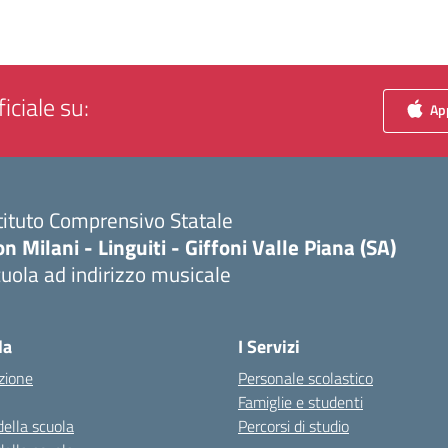
iciale su:
App
tituto Comprensivo Statale
n Milani - Linguiti - Giffoni Valle Piana (SA)
uola ad indirizzo musicale
Visita la pagina iniziale della scuola
la
I Servizi
zione
Personale scolastico
Famiglie e studenti
della scuola
Percorsi di studio