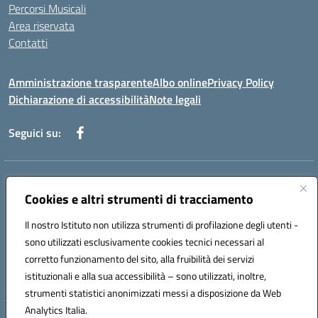
Percorsi Musicali
Area riservata
Contatti
Amministrazione trasparente
Albo online
Privacy Policy
Dichiarazione di accessibilità
Note legali
Seguici su:
Indirizzo:
Piazza Giovanni XXIII - Giffoni Valle Piana (SA)
Centralino:
Cookies e altri strumenti di tracciamento
089868360
Email:
saic857007@istruzione.it
Posta elettronica certificata (PEC):
saic857007@pec.istruzione.it
Il nostro Istituto non utilizza strumenti di profilazione degli utenti -
Codice fiscale: 80025860653
sono utilizzati esclusivamente cookies tecnici necessari al
Codice meccanografico:
SAIC857007
corretto funzionamento del sito, alla fruibilità dei servizi
Codice Indice delle Pubbliche Amministrazioni (IPA): istsc_saic857007
istituzionali e alla sua accessibilità – sono utilizzati, inoltre,
strumenti statistici anonimizzati messi a disposizione da Web
Analytics Italia.