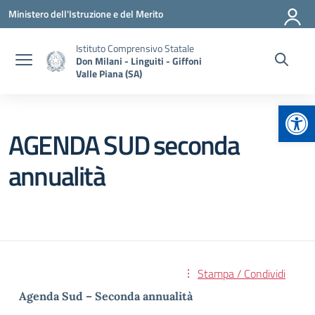
Vai ai contenuti
Vai al menu di navigazione
Vai al footer
Ministero dell'Istruzione e del Merito
Istituto Comprensivo Statale
Don Milani - Linguiti - Giffoni
Valle Piana (SA)
Apr
AGENDA SUD seconda
annualità
Stampa / Condividi
Agenda Sud – Seconda annualità