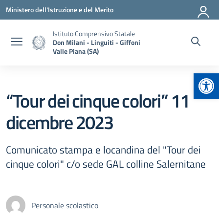
Vai ai contenuti
Vai al menu di navigazione
Vai al footer
Ministero dell'Istruzione e del Merito
Istituto Comprensivo Statale
Don Milani - Linguiti - Giffoni
Valle Piana (SA)
Apr
“Tour dei cinque colori” 11
dicembre 2023
Comunicato stampa e locandina del "Tour dei
cinque colori" c/o sede GAL colline Salernitane
Personale scolastico