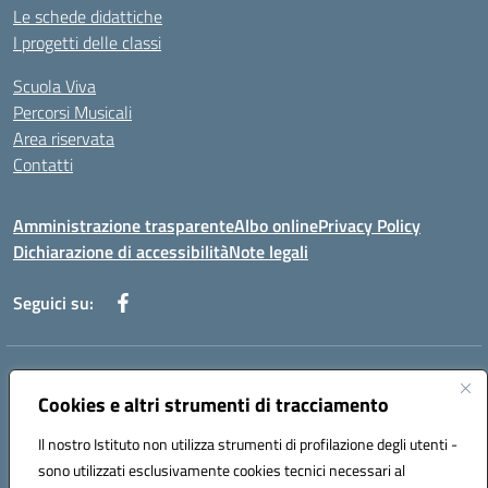
Le schede didattiche
I progetti delle classi
Scuola Viva
Percorsi Musicali
Area riservata
Contatti
Amministrazione trasparente
Albo online
Privacy Policy
Dichiarazione di accessibilità
Note legali
Seguici su:
Indirizzo:
Piazza Giovanni XXIII - Giffoni Valle Piana (SA)
Centralino:
Cookies e altri strumenti di tracciamento
089868360
Email:
saic857007@istruzione.it
Posta elettronica certificata (PEC):
saic857007@pec.istruzione.it
Il nostro Istituto non utilizza strumenti di profilazione degli utenti -
Codice fiscale: 80025860653
sono utilizzati esclusivamente cookies tecnici necessari al
Codice meccanografico:
SAIC857007