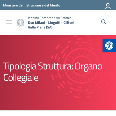
Vai ai contenuti
Vai al menu di navigazione
Vai al footer
Ministero dell'Istruzione e del Merito
Istituto Comprensivo Statale
Don Milani - Linguiti - Giffoni
Valle Piana (SA)
Apr
Tipologia Struttura:
Organo
Collegiale