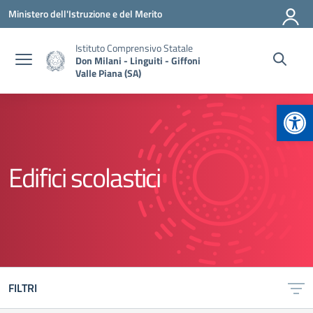
Vai ai contenuti
Vai al menu di navigazione
Vai al footer
Ministero dell'Istruzione e del Merito
Istituto Comprensivo Statale
Don Milani - Linguiti - Giffoni
Valle Piana (SA)
Apr
Edifici scolastici
FILTRI