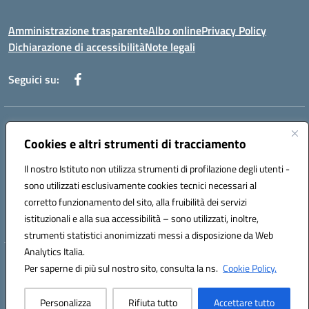
Amministrazione trasparente
Albo online
Privacy Policy
Dichiarazione di accessibilità
Note legali
Seguici su:
Indirizzo:
Piazza Giovanni XXIII - Giffoni Valle Piana (SA)
Centralino:
Cookies e altri strumenti di tracciamento
089868360
Email:
saic857007@istruzione.it
Posta elettronica certificata (PEC):
saic857007@pec.istruzione.it
Il nostro Istituto non utilizza strumenti di profilazione degli utenti -
Codice fiscale: 80025860653
sono utilizzati esclusivamente cookies tecnici necessari al
Codice meccanografico:
SAIC857007
corretto funzionamento del sito, alla fruibilità dei servizi
Codice Indice delle Pubbliche Amministrazioni (IPA): istsc_saic857007
istituzionali e alla sua accessibilità – sono utilizzati, inoltre,
strumenti statistici anonimizzati messi a disposizione da Web
Analytics Italia.
Hosting & Powered by 3D Solution S.r.l.
Per saperne di più sul nostro sito, consulta la ns.
Cookie Policy.
Concept & Design by Designers Italia
Personalizza
Rifiuta tutto
Accettare tutto