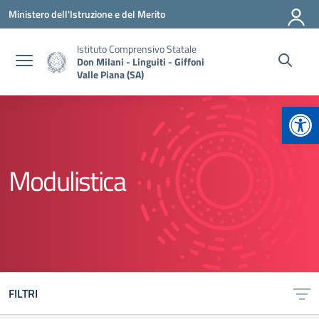
Vai ai contenuti
Vai al menu di navigazione
Vai al footer
Ministero dell'Istruzione e del Merito
Istituto Comprensivo Statale
Don Milani - Linguiti - Giffoni
Valle Piana (SA)
Apr
Modulistica
FILTRI