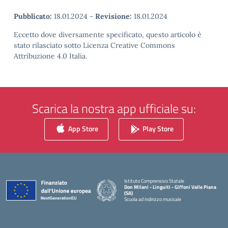
Pubblicato:
18.01.2024
-
Revisione:
18.01.2024
Eccetto dove diversamente specificato, questo articolo è
stato rilasciato sotto Licenza Creative Commons
Attribuzione 4.0 Italia.
Scarica la nostra app ufficiale su:
App Store
Play Store
Istituto Comprensivo Statale
Don Milani - Linguiti - Giffoni Valle Piana
(SA)
Scuola ad indirizzo musicale
— Visita la pagina iniziale della scuola