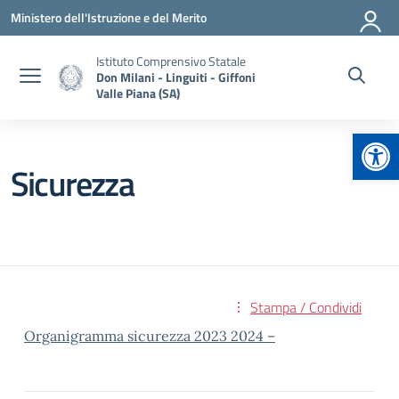
Vai ai contenuti
Vai al menu di navigazione
Vai al footer
Ministero dell'Istruzione e del Merito
Istituto Comprensivo Statale
Don Milani - Linguiti - Giffoni
Valle Piana (SA)
Apr
Sicurezza
Stampa / Condividi
Organigramma sicurezza 2023 2024 –