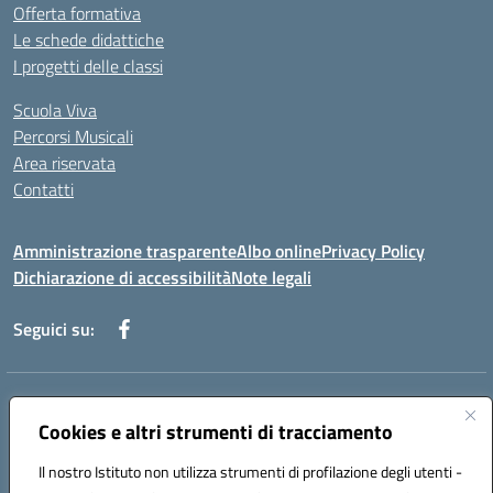
Offerta formativa
Le schede didattiche
I progetti delle classi
Scuola Viva
Percorsi Musicali
Area riservata
Contatti
Amministrazione trasparente
Albo online
Privacy Policy
Dichiarazione di accessibilità
Note legali
Seguici su:
Indirizzo:
Piazza Giovanni XXIII - Giffoni Valle Piana (SA)
Centralino:
Cookies e altri strumenti di tracciamento
089868360
Email:
saic857007@istruzione.it
Posta elettronica certificata (PEC):
saic857007@pec.istruzione.it
Il nostro Istituto non utilizza strumenti di profilazione degli utenti -
Codice fiscale: 80025860653