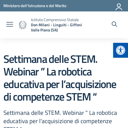
Vai ai contenuti
Vai al menu di navigazione
Vai al footer
Ministero dell'Istruzione e del Merito
Istituto Comprensivo Statale
Don Milani - Linguiti - Giffoni
Valle Piana (SA)
Apr
Settimana delle STEM.
Webinar ” La robotica
educativa per l’acquisizione
di competenze STEM “
Settimana delle STEM. Webinar " La robotica
educativa per l'acquisizione di competenze