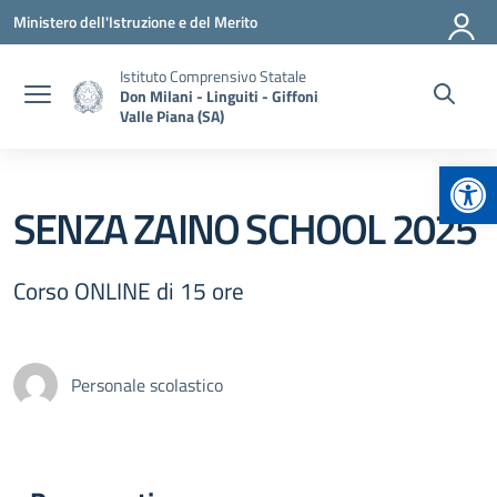
Vai ai contenuti
Vai al menu di navigazione
Vai al footer
Ministero dell'Istruzione e del Merito
Istituto Comprensivo Statale
Don Milani - Linguiti - Giffoni
Valle Piana (SA)
Apr
SENZA ZAINO SCHOOL 2025
Corso ONLINE di 15 ore
Personale scolastico