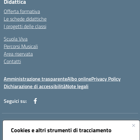
Didattica
Offerta formativa
Le schede didattiche
I progetti delle classi
Scuola Viva
Percorsi Musicali
Area riservata
Contatti
Amministrazione trasparente
Albo online
Privacy Policy
Dichiarazione di accessibilità
Note legali
Seguici su:
Indirizzo:
Piazza Giovanni XXIII - Giffoni Valle Piana (SA)
Centralino:
Cookies e altri strumenti di tracciamento
089868360
Email:
saic857007@istruzione.it
Posta elettronica certificata (PEC):
saic857007@pec.istruzione.it