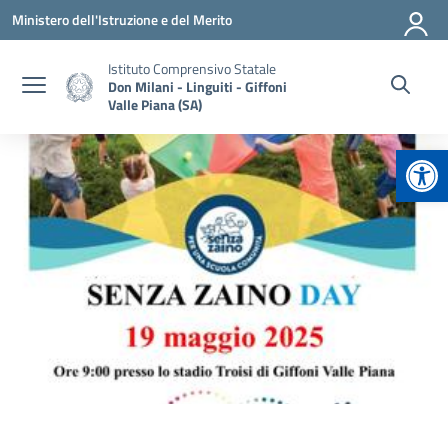
Vai ai contenuti
Vai al menu di navigazione
Vai al footer
Ministero dell'Istruzione e del Merito
Istituto Comprensivo Statale
Don Milani - Linguiti - Giffoni
Valle Piana (SA)
Apr