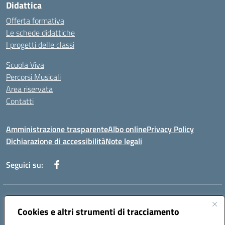
Didattica
Offerta formativa
Le schede didattiche
I progetti delle classi
Scuola Viva
Percorsi Musicali
Area riservata
Contatti
Amministrazione trasparente
Albo online
Privacy Policy
Dichiarazione di accessibilità
Note legali
Seguici su:
Indirizzo:
Piazza Giovanni XXIII - Giffoni Valle Piana (SA)
Centralino:
Cookies e altri strumenti di tracciamento
089868360
Email:
saic857007@istruzione.it
Posta elettronica certificata (PEC):
saic857007@pec.istruzione.it