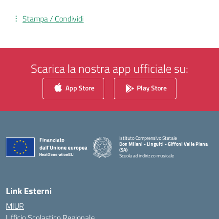
Stampa / Condividi
Scarica la nostra app ufficiale su:
App Store
Play Store
Istituto Comprensivo Statale
Don Milani - Linguiti - Giffoni Valle Piana
(SA)
Scuola ad indirizzo musicale
— Visita la pagina iniziale della scuola
Link Esterni
MIUR
Ufficio Scolastico Regionale