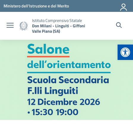
Vai ai contenuti
Vai al menu di navigazione
Vai al footer
Ministero dell'Istruzione e del Merito
Istituto Comprensivo Statale
Don Milani - Linguiti - Giffoni
Valle Piana (SA)
Apr