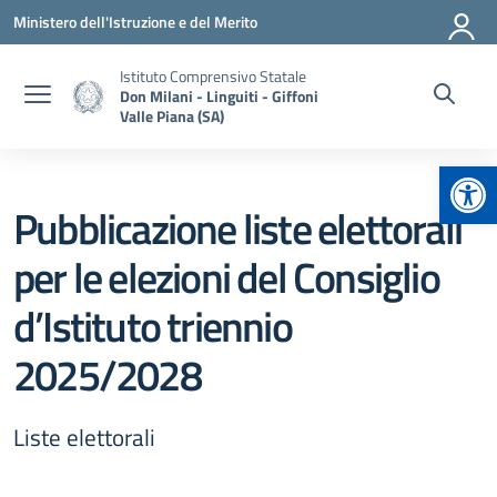
Vai ai contenuti
Vai al menu di navigazione
Vai al footer
Ministero dell'Istruzione e del Merito
Istituto Comprensivo Statale
Don Milani - Linguiti - Giffoni
Valle Piana (SA)
Apr
Pubblicazione liste elettorali
per le elezioni del Consiglio
d’Istituto triennio
2025/2028
Liste elettorali