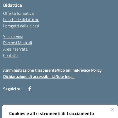
Didattica
Offerta formativa
Le schede didattiche
I progetti delle classi
Scuola Viva
Percorsi Musicali
Area riservata
Contatti
Amministrazione trasparente
Albo online
Privacy Policy
Dichiarazione di accessibilità
Note legali
Seguici su:
Indirizzo:
Piazza Giovanni XXIII - Giffoni Valle Piana (SA)
Centralino:
Cookies e altri strumenti di tracciamento
089868360
Email:
saic857007@istruzione.it