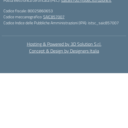
Posta elettronica certificata (PEC):
saic857007@pec.istruzione.it
Codice fiscale: 80025860653
Codice meccanografico:
SAIC857007
Codice Indice delle Pubbliche Amministrazioni (IPA): istsc_saic857007
Hosting & Powered by 3D Solution S.r.l.
Concept & Design by Designers Italia