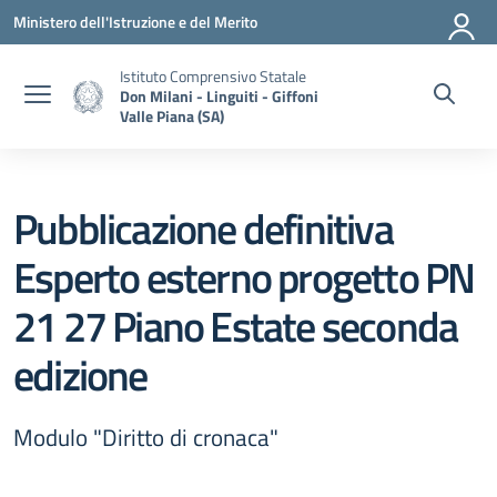
Vai ai contenuti
Vai al menu di navigazione
Vai al footer
Ministero dell'Istruzione e del Merito
Istituto Comprensivo Statale
Don Milani - Linguiti - Giffoni
Valle Piana (SA)
Pubblicazione definitiva
Esperto esterno progetto PN
21 27 Piano Estate seconda
edizione
Modulo "Diritto di cronaca"