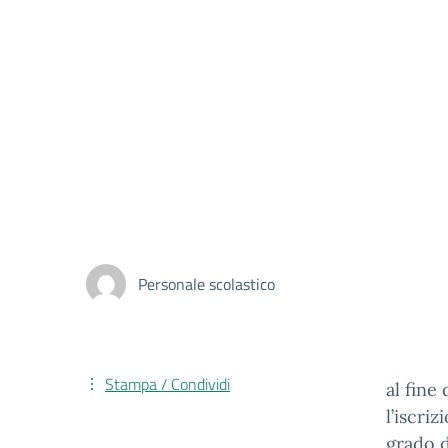
Personale scolastico
Stampa / Condividi
al fine
l’iscri
grado d