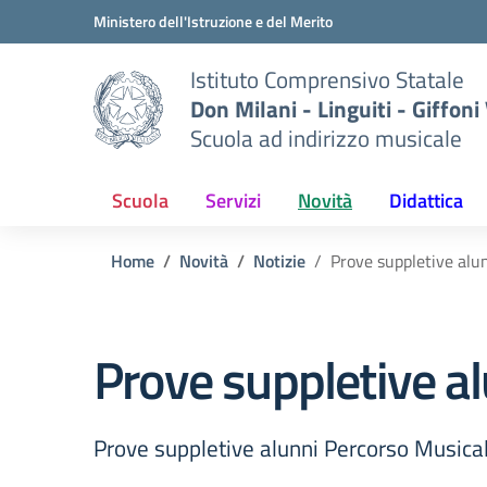
Vai ai contenuti
Vai al menu di navigazione
Vai al footer
Ministero dell'Istruzione e del Merito
Istituto Comprensivo Statale
Don Milani - Linguiti - Giffoni
Scuola ad indirizzo musicale
Scuola
Servizi
Novità
Didattica
Home
Novità
Notizie
Prove suppletive alu
Prove suppletive a
Prove suppletive alunni Percorso Musica