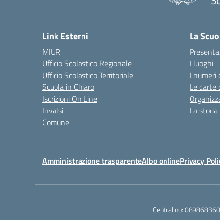
Sc
— 
Link Esterni
La Scuo
MIUR
Presenta
Ufficio Scolastico Regionale
I luoghi
Ufficio Scolastico Territoriale
I numeri 
Scuola in Chiaro
Le carte 
Iscrizioni On Line
Organizz
Invalsi
La storia
Comune
Amministrazione trasparente
Albo online
Privacy Poli
Centralino:
089868360