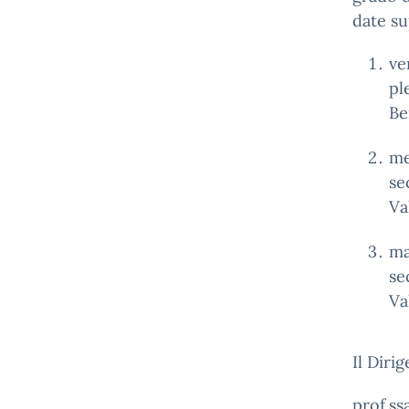
date su
ve
pl
Be
me
se
Va
ma
se
Va
Il Diri
prof.ss