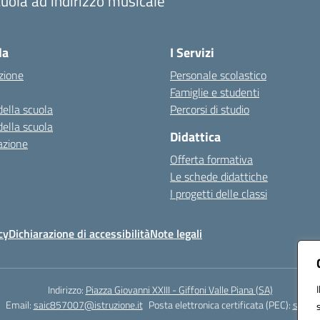
uola ad indirizzo musicale
Visita la pagina iniziale della scuola
la
I Servizi
zione
Personale scolastico
Famiglie e studenti
della scuola
Percorsi di studio
della scuola
Didattica
azione
Offerta formativa
Le schede didattiche
I progetti delle classi
cy
Dichiarazione di accessibilità
Note legali
Indirizzo:
Piazza Giovanni XXIII - Giffoni Valle Piana (SA)
Email:
saic857007@istruzione.it
Posta elettronica certificata (PEC):
saic85