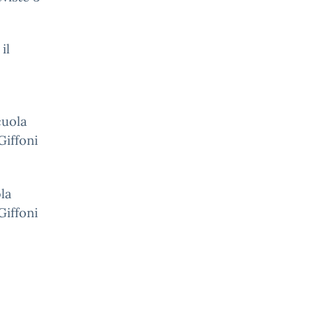
il
cuola
 Giffoni
la
 Giffoni