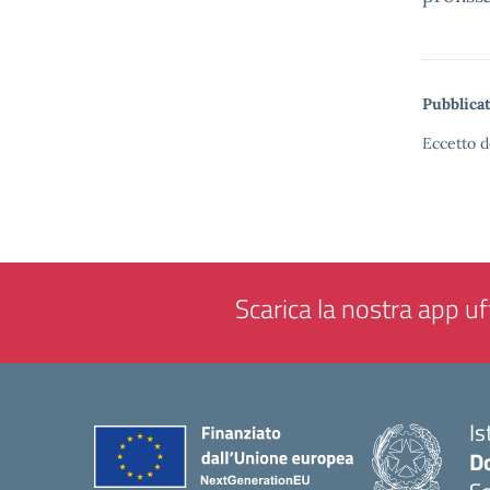
Pubblicat
Eccetto d
Scarica la nostra app uff
Is
Do