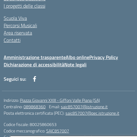
I progetti delle classi
Scuola Viva
Percorsi Musicali
Area riservata
Contatti
Amministrazione trasparente
Albo online
Privacy Policy
Dichiarazione di accessibilità
Note legali
Seguici su:
Indirizzo:
Piazza Giovanni XXIII - Giffoni Valle Piana (SA)
Centralino:
089868360
Email:
saic857007@istruzione.it
Posta elettronica certificata (PEC):
saic857007@pec.istruzione.it
Codice fiscale: 80025860653
Codice meccanografico:
SAIC857007