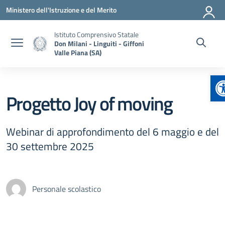
Vai ai contenuti
Vai al menu di navigazione
Vai al footer
Ministero dell'Istruzione e del Merito
Istituto Comprensivo Statale
Don Milani - Linguiti - Giffoni
Valle Piana (SA)
A
Progetto Joy of moving
Webinar di approfondimento del 6 maggio e del
30 settembre 2025
Personale scolastico