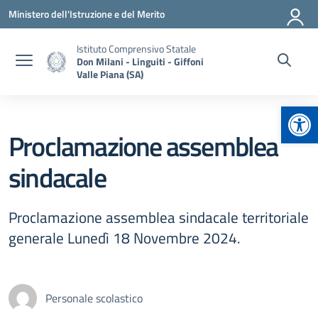
Vai ai contenuti
Vai al menu di navigazione
Vai al footer
Ministero dell'Istruzione e del Merito
Istituto Comprensivo Statale
Don Milani - Linguiti - Giffoni
Valle Piana (SA)
Apr
Proclamazione assemblea
sindacale
Proclamazione assemblea sindacale territoriale
generale Lunedì 18 Novembre 2024.
Personale scolastico