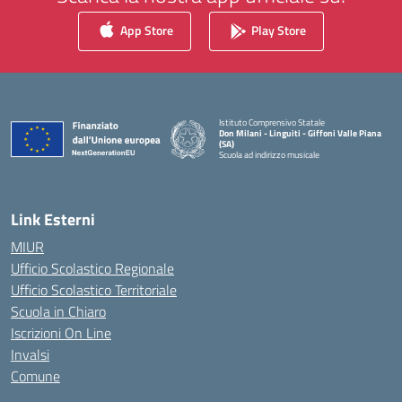
App Store
Play Store
Istituto Comprensivo Statale
Don Milani - Linguiti - Giffoni Valle Piana
(SA)
Scuola ad indirizzo musicale
— Visita la pagina iniziale della scuola
Link Esterni
MIUR
Ufficio Scolastico Regionale
Ufficio Scolastico Territoriale
Scuola in Chiaro
Iscrizioni On Line
Invalsi
Comune