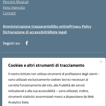
Percorsi Musicali
Area riservata
Contatti
Amministrazione trasparente
Albo online
Privacy Policy
Dichiarazione di accessibilità
Note legali
Seguici su:
Indirizzo:
Piazza Giovanni XXIII - Giffoni Valle Piana (SA)
Centralino:
Cookies e altri strumenti di tracciamento
089868360
Email:
saic857007@istruzione.it
Posta elettronica certificata (PEC):
saic857007@pec.istruzione.it
Il nostro Istituto non utilizza strumenti di profilazione degli utenti -
Codice fiscale: 80025860653
sono utilizzati esclusivamente cookies tecnici necessari al
Codice meccanografico:
SAIC857007
corretto funzionamento del sito, alla fruibilità dei servizi
Codice Indice delle Pubbliche Amministrazioni (IPA): istsc_saic857007
istituzionali e alla sua accessibilità – sono utilizzati, inoltre,
strumenti statistici anonimizzati messi a disposizione da Web
Analytics Italia.
Hosting & Powered by 3D Solution S.r.l.