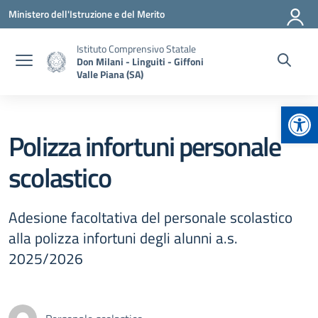
Vai ai contenuti
Vai al menu di navigazione
Vai al footer
Ministero dell'Istruzione e del Merito
Istituto Comprensivo Statale
Don Milani - Linguiti - Giffoni
Valle Piana (SA)
Apr
Polizza infortuni personale
scolastico
Adesione facoltativa del personale scolastico
alla polizza infortuni degli alunni a.s.
2025/2026