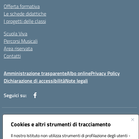
Offerta formativa
Le schede didattiche
I progetti delle classi
Scuola Viva
Percorsi Musicali
Area riservata
Contatti
Amministrazione trasparente
Albo online
Privacy Policy
Dichiarazione di accessibilità
Note legali
Seguici su:
Indirizzo:
Piazza Giovanni XXIII - Giffoni Valle Piana (SA)
Centralino:
Cookies e altri strumenti di tracciamento
089868360
Email:
saic857007@istruzione.it
Posta elettronica certificata (PEC):
saic857007@pec.istruzione.it
Il nostro Istituto non utilizza strumenti di profilazione degli utenti -