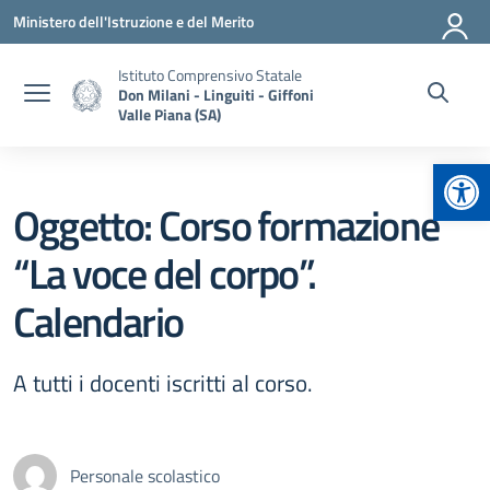
Vai ai contenuti
Vai al menu di navigazione
Vai al footer
Ministero dell'Istruzione e del Merito
Istituto Comprensivo Statale
Don Milani - Linguiti - Giffoni
Valle Piana (SA)
Apr
Oggetto: Corso formazione
“La voce del corpo”.
Calendario
A tutti i docenti iscritti al corso.
Personale scolastico