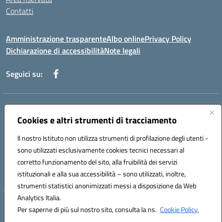
Contatti
Amministrazione trasparente
Albo online
Privacy Policy
Dichiarazione di accessibilità
Note legali
Seguici su:
Indirizzo:
Piazza Giovanni XXIII - Giffoni Valle Piana (SA)
Centralino:
Cookies e altri strumenti di tracciamento
089868360
Email:
saic857007@istruzione.it
Posta elettronica certificata (PEC):
saic857007@pec.istruzione.it
Il nostro Istituto non utilizza strumenti di profilazione degli utenti -
Codice fiscale: 80025860653
sono utilizzati esclusivamente cookies tecnici necessari al
Codice meccanografico:
SAIC857007
corretto funzionamento del sito, alla fruibilità dei servizi
Codice Indice delle Pubbliche Amministrazioni (IPA): istsc_saic857007
istituzionali e alla sua accessibilità – sono utilizzati, inoltre,
strumenti statistici anonimizzati messi a disposizione da Web
Analytics Italia.
Hosting & Powered by 3D Solution S.r.l.
Per saperne di più sul nostro sito, consulta la ns.
Cookie Policy.
Concept & Design by Designers Italia