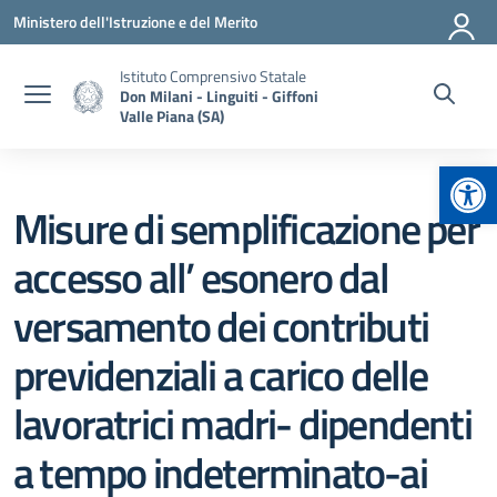
Vai ai contenuti
Vai al menu di navigazione
Vai al footer
Ministero dell'Istruzione e del Merito
Istituto Comprensivo Statale
Don Milani - Linguiti - Giffoni
Valle Piana (SA)
Apr
Misure di semplificazione per
accesso all’ esonero dal
versamento dei contributi
previdenziali a carico delle
lavoratrici madri- dipendenti
a tempo indeterminato-ai