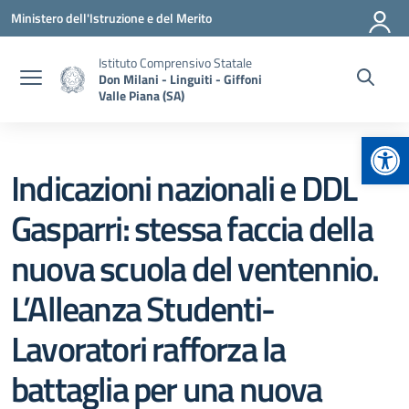
Vai ai contenuti
Vai al menu di navigazione
Vai al footer
Ministero dell'Istruzione e del Merito
Istituto Comprensivo Statale
Don Milani - Linguiti - Giffoni
Valle Piana (SA)
Apr
Indicazioni nazionali e DDL
Gasparri: stessa faccia della
nuova scuola del ventennio.
L’Alleanza Studenti-
Lavoratori rafforza la
battaglia per una nuova