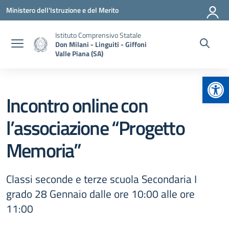
Vai ai contenuti
Vai al menu di navigazione
Vai al footer
Ministero dell'Istruzione e del Merito
Istituto Comprensivo Statale
Don Milani - Linguiti - Giffoni
Valle Piana (SA)
Apr
Incontro online con
l’associazione “Progetto
Memoria”
Classi seconde e terze scuola Secondaria I
grado 28 Gennaio dalle ore 10:00 alle ore
11:00