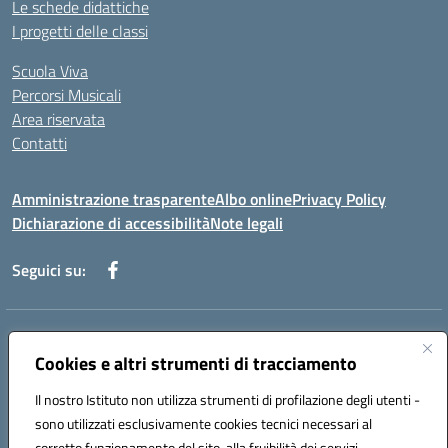
Le schede didattiche
I progetti delle classi
Scuola Viva
Percorsi Musicali
Area riservata
Contatti
Amministrazione trasparente
Albo online
Privacy Policy
Dichiarazione di accessibilità
Note legali
Seguici su:
Indirizzo:
Piazza Giovanni XXIII - Giffoni Valle Piana (SA)
Centralino:
Cookies e altri strumenti di tracciamento
089868360
Email:
saic857007@istruzione.it
Posta elettronica certificata (PEC):
saic857007@pec.istruzione.it
Il nostro Istituto non utilizza strumenti di profilazione degli utenti -
Codice fiscale: 80025860653
sono utilizzati esclusivamente cookies tecnici necessari al
Codice meccanografico:
SAIC857007
corretto funzionamento del sito, alla fruibilità dei servizi