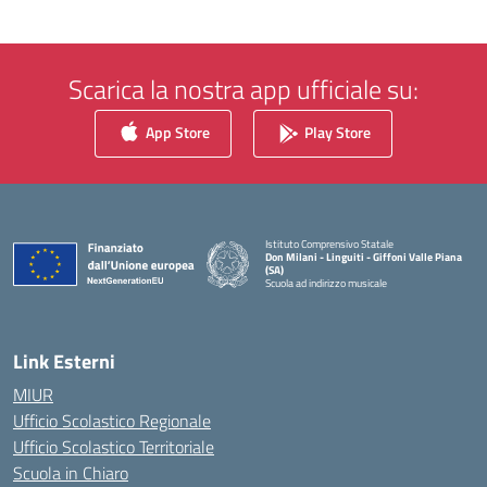
Scarica la nostra app ufficiale su:
App Store
Play Store
Istituto Comprensivo Statale
Don Milani - Linguiti - Giffoni Valle Piana
(SA)
Scuola ad indirizzo musicale
— Visita la pagina iniziale della scuola
Link Esterni
MIUR
Ufficio Scolastico Regionale
Ufficio Scolastico Territoriale
Scuola in Chiaro