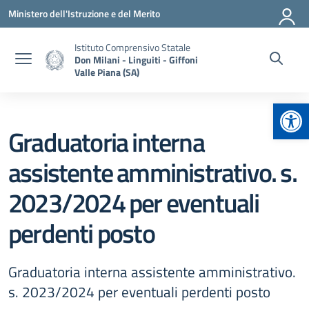
Vai ai contenuti
Vai al menu di navigazione
Vai al footer
Ministero dell'Istruzione e del Merito
Istituto Comprensivo Statale
Don Milani - Linguiti - Giffoni
Valle Piana (SA)
Apr
Graduatoria interna
assistente amministrativo. s.
2023/2024 per eventuali
perdenti posto
Graduatoria interna assistente amministrativo.
s. 2023/2024 per eventuali perdenti posto