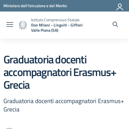
Vai ai contenuti
Vai al menu di navigazione
Vai al footer
Ministero dell'Istruzione e del Merito
Istituto Comprensivo Statale
Don Milani - Linguiti - Giffoni
Valle Piana (SA)
Graduatoria docenti
accompagnatori Erasmus+
Grecia
Graduatoria docenti accompagnatori Erasmus+
Grecia