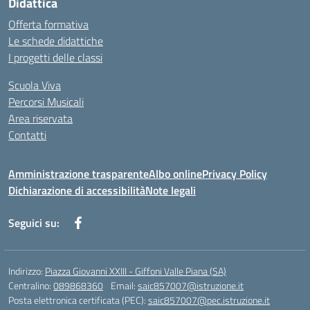
Didattica
Offerta formativa
Le schede didattiche
I progetti delle classi
Scuola Viva
Percorsi Musicali
Area riservata
Contatti
Amministrazione trasparente
Albo online
Privacy Policy
Dichiarazione di accessibilità
Note legali
Seguici su:
Indirizzo:
Piazza Giovanni XXIII - Giffoni Valle Piana (SA)
Centralino:
089868360
Email:
saic857007@istruzione.it
Posta elettronica certificata (PEC):
saic857007@pec.istruzione.it