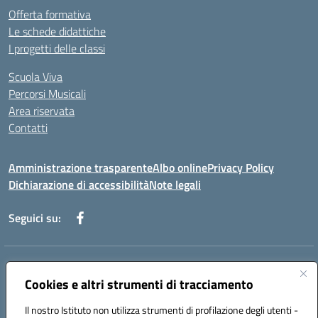
Offerta formativa
Le schede didattiche
I progetti delle classi
Scuola Viva
Percorsi Musicali
Area riservata
Contatti
Amministrazione trasparente
Albo online
Privacy Policy
Dichiarazione di accessibilità
Note legali
Seguici su:
Indirizzo:
Piazza Giovanni XXIII - Giffoni Valle Piana (SA)
Centralino:
Cookies e altri strumenti di tracciamento
089868360
Email:
saic857007@istruzione.it
Posta elettronica certificata (PEC):
saic857007@pec.istruzione.it
Il nostro Istituto non utilizza strumenti di profilazione degli utenti -