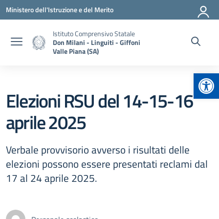
Vai ai contenuti
Vai al menu di navigazione
Vai al footer
Ministero dell'Istruzione e del Merito
Istituto Comprensivo Statale
Don Milani - Linguiti - Giffoni
Valle Piana (SA)
Apr
Elezioni RSU del 14-15-16
aprile 2025
Verbale provvisorio avverso i risultati delle
elezioni possono essere presentati reclami dal
17 al 24 aprile 2025.