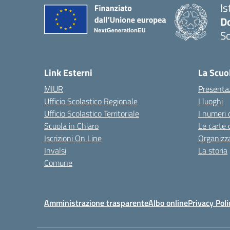
Is
Do
Sc
— 
Link Esterni
La Scuo
MIUR
Presenta
Ufficio Scolastico Regionale
I luoghi
Ufficio Scolastico Territoriale
I numeri 
Scuola in Chiaro
Le carte 
Iscrizioni On Line
Organizz
Invalsi
La storia
Comune
Amministrazione trasparente
Albo online
Privacy Poli