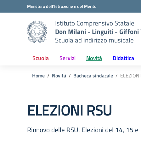
Vai ai contenuti
Vai al menu di navigazione
Vai al footer
Ministero dell'Istruzione e del Merito
Istituto Comprensivo Statale
Don Milani - Linguiti - Giffoni
Scuola ad indirizzo musicale
Scuola
Servizi
Novità
Didattica
Home
Novità
Bacheca sindacale
ELEZIONI
ELEZIONI RSU
Rinnovo delle RSU. Elezioni del 14, 15 e