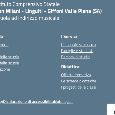
tituto Comprensivo Statale
n Milani - Linguiti - Giffoni Valle Piana (SA)
uola ad indirizzo musicale
Visita la pagina iniziale della scuola
la
I Servizi
zione
Personale scolastico
Famiglie e studenti
della scuola
Percorsi di studio
della scuola
Didattica
azione
Offerta formativa
Le schede didattiche
I progetti delle classi
cy
Dichiarazione di accessibilità
Note legali