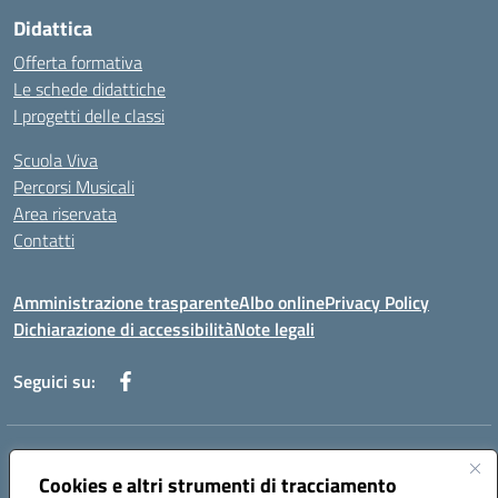
Didattica
Offerta formativa
Le schede didattiche
I progetti delle classi
Scuola Viva
Percorsi Musicali
Area riservata
Contatti
Amministrazione trasparente
Albo online
Privacy Policy
Dichiarazione di accessibilità
Note legali
Seguici su:
Indirizzo:
Piazza Giovanni XXIII - Giffoni Valle Piana (SA)
Centralino:
Cookies e altri strumenti di tracciamento
089868360
Email:
saic857007@istruzione.it