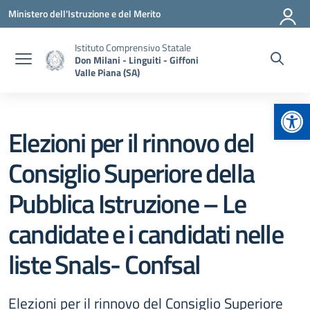
Vai ai contenuti
Vai al menu di navigazione
Vai al footer
Ministero dell'Istruzione e del Merito
Istituto Comprensivo Statale
Don Milani - Linguiti - Giffoni
Valle Piana (SA)
Apr
Elezioni per il rinnovo del
Consiglio Superiore della
Pubblica Istruzione – Le
candidate e i candidati nelle
liste Snals- Confsal
Elezioni per il rinnovo del Consiglio Superiore