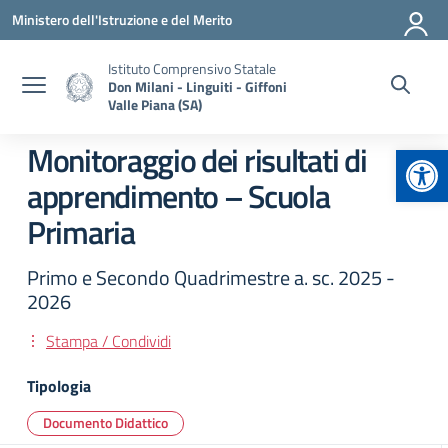
Vai ai contenuti
Vai al menu di navigazione
Vai al footer
Ministero dell'Istruzione e del Merito
Istituto Comprensivo Statale
Don Milani - Linguiti - Giffoni
Valle Piana (SA)
Apr
Monitoraggio dei risultati di
apprendimento – Scuola
Primaria
Primo e Secondo Quadrimestre a. sc. 2025 -
2026
Stampa / Condividi
Tipologia
Documento Didattico