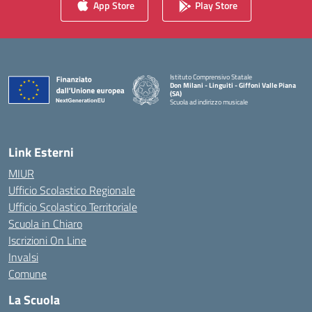
App Store
Play Store
Istituto Comprensivo Statale
Don Milani - Linguiti - Giffoni Valle Piana
(SA)
Scuola ad indirizzo musicale
— Visita la pagina iniziale della scuola
Link Esterni
MIUR
Ufficio Scolastico Regionale
Ufficio Scolastico Territoriale
Scuola in Chiaro
Iscrizioni On Line
Invalsi
Comune
La Scuola