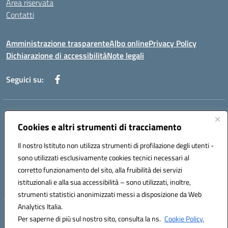
Area riservata
Contatti
Amministrazione trasparente
Albo online
Privacy Policy
Dichiarazione di accessibilità
Note legali
Seguici su:
Indirizzo:
Piazza Giovanni XXIII - Giffoni Valle Piana (SA)
Centralino:
Cookies e altri strumenti di tracciamento
089868360
Email:
saic857007@istruzione.it
Posta elettronica certificata (PEC):
saic857007@pec.istruzione.it
Il nostro Istituto non utilizza strumenti di profilazione degli utenti -
Codice fiscale: 80025860653
sono utilizzati esclusivamente cookies tecnici necessari al
Codice meccanografico:
SAIC857007
corretto funzionamento del sito, alla fruibilità dei servizi
Codice Indice delle Pubbliche Amministrazioni (IPA): istsc_saic857007
istituzionali e alla sua accessibilità – sono utilizzati, inoltre,
strumenti statistici anonimizzati messi a disposizione da Web
Analytics Italia.
Hosting & Powered by 3D Solution S.r.l.
Per saperne di più sul nostro sito, consulta la ns.
Cookie Policy.
Concept & Design by Designers Italia