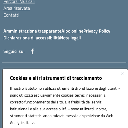
Percorsi Musicali
Area riservata
Contatti
Amministrazione trasparente
Albo online
Privacy Policy
Dichiarazione di accessibilità
Note legali
Seguici su:
Indirizzo:
Piazza Giovanni XXIII - Giffoni Valle Piana (SA)
Centralino:
Cookies e altri strumenti di tracciamento
089868360
Email:
saic857007@istruzione.it
Posta elettronica certificata (PEC):
saic857007@pec.istruzione.it
Il nostro Istituto non utilizza strumenti di profilazione degli utenti -
Codice fiscale: 80025860653
sono utilizzati esclusivamente cookies tecnici necessari al
Codice meccanografico:
SAIC857007
corretto funzionamento del sito, alla fruibilità dei servizi
Codice Indice delle Pubbliche Amministrazioni (IPA): istsc_saic857007
istituzionali e alla sua accessibilità – sono utilizzati, inoltre,
strumenti statistici anonimizzati messi a disposizione da Web
Analytics Italia.
Hosting & Powered by 3D Solution S.r.l.