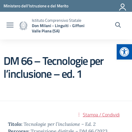
Vai ai contenuti
Vai al menu di navigazione
Vai al footer
Ministero dell'Istruzione e del Merito
Istituto Comprensivo Statale
Don Milani - Linguiti - Giffoni
Valle Piana (SA)
Apr
DM 66 – Tecnologie per
l’inclusione – ed. 1
Stampa / Condividi
Titolo:
Tecnologie per l’inclusione – Ed. 2
Percorso:
Transizione digitale – DM 66/2023