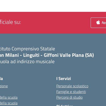
iciale su:
App
tituto Comprensivo Statale
n Milani - Linguiti - Giffoni Valle Piana (SA)
uola ad indirizzo musicale
Visita la pagina iniziale della scuola
la
I Servizi
zione
Personale scolastico
Famiglie e studenti
della scuola
Percorsi di studio
della scuola