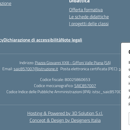
Didattica
azione
Offerta formativa
Le schede didattiche
I progetti delle classi
cy
Dichiarazione di accessibilità
Note legali
Indirizzo:
Piazza Giovanni XXIII - Giffoni Valle Piana (SA)
Email:
saic857007@istruzione.it
Posta elettronica certificata (PEC):
saic85
Codice fiscale: 80025860653
Codice meccanografico:
SAIC857007
Codice Indice delle Pubbliche Amministrazioni (IPA): istsc_saic857007
Hosting & Powered by 3D Solution S.r.l.
Concept & Design by Designers Italia