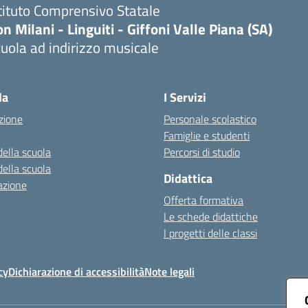
tituto Comprensivo Statale
n Milani - Linguiti - Giffoni Valle Piana (SA)
uola ad indirizzo musicale
Visita la pagina iniziale della scuola
la
I Servizi
zione
Personale scolastico
Famiglie e studenti
della scuola
Percorsi di studio
della scuola
Didattica
azione
Offerta formativa
Le schede didattiche
I progetti delle classi
cy
Dichiarazione di accessibilità
Note legali