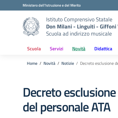
Vai ai contenuti
Vai al menu di navigazione
Vai al footer
Ministero dell'Istruzione e del Merito
Istituto Comprensivo Statale
Don Milani - Linguiti - Giffoni
Scuola ad indirizzo musicale
Scuola
Servizi
Novità
Didattica
Home
Novità
Notizie
Decreto esclusione del
Decreto esclusione d
del personale ATA