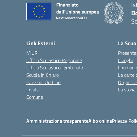
Is
Do
Sc
— 
Link Esterni
La Scuo
MIUR
Presenta
Ufficio Scolastico Regionale
I luoghi
Ufficio Scolastico Territoriale
I numeri 
Scuola in Chiaro
Le carte 
Iscrizioni On Line
Organizz
Invalsi
La storia
Comune
Amministrazione trasparente
Albo online
Privacy Poli