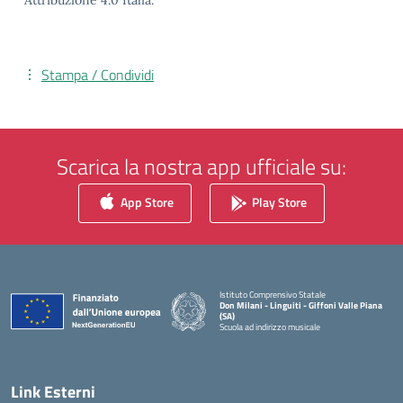
Attribuzione 4.0 Italia.
Stampa / Condividi
Scarica la nostra app ufficiale su:
App Store
Play Store
Istituto Comprensivo Statale
Don Milani - Linguiti - Giffoni Valle Piana
(SA)
Scuola ad indirizzo musicale
— Visita la pagina iniziale della scuola
Link Esterni