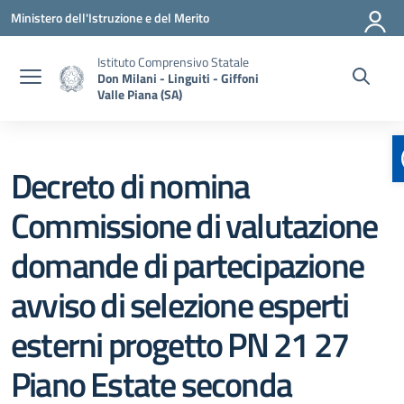
Vai ai contenuti
Vai al menu di navigazione
Vai al footer
Ministero dell'Istruzione e del Merito
Istituto Comprensivo Statale
Don Milani - Linguiti - Giffoni
Valle Piana (SA)
Decreto di nomina
Commissione di valutazione
domande di partecipazione
avviso di selezione esperti
esterni progetto PN 21 27
Piano Estate seconda