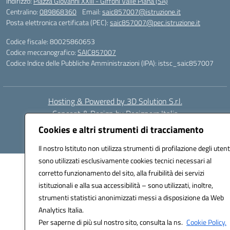
Indirizzo:
Piazza Giovanni XXIII - Giffoni Valle Piana (SA)
Centralino:
089868360
Email:
saic857007@istruzione.it
Posta elettronica certificata (PEC):
saic857007@pec.istruzione.it
Codice fiscale: 80025860653
Codice meccanografico:
SAIC857007
Codice Indice delle Pubbliche Amministrazioni (IPA): istsc_saic857007
Hosting & Powered by 3D Solution S.r.l.
Concept & Design by Designers Italia
Cookies e altri strumenti di tracciamento
Il nostro Istituto non utilizza strumenti di profilazione degli utent
sono utilizzati esclusivamente cookies tecnici necessari al
corretto funzionamento del sito, alla fruibilità dei servizi
istituzionali e alla sua accessibilità – sono utilizzati, inoltre,
strumenti statistici anonimizzati messi a disposizione da Web
Analytics Italia.
Per saperne di più sul nostro sito, consulta la ns.
Cookie Policy.