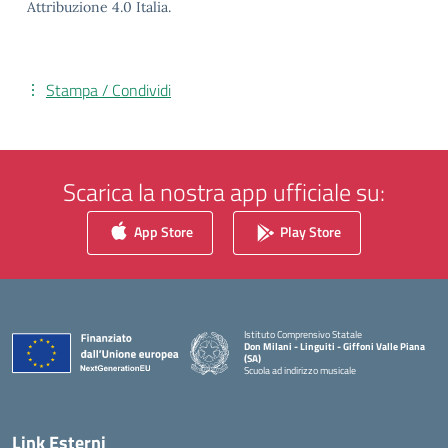
Attribuzione 4.0 Italia.
Stampa / Condividi
Scarica la nostra app ufficiale su:
App Store
Play Store
Istituto Comprensivo Statale
Don Milani - Linguiti - Giffoni Valle Piana
(SA)
Scuola ad indirizzo musicale
— Visita la pagina iniziale della scuola
Link Esterni