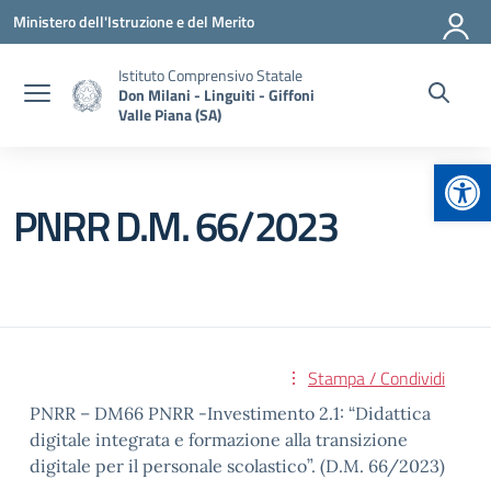
Vai ai contenuti
Vai al menu di navigazione
Vai al footer
Ministero dell'Istruzione e del Merito
Istituto Comprensivo Statale
Don Milani - Linguiti - Giffoni
Valle Piana (SA)
Apr
PNRR D.M. 66/2023
Stampa / Condividi
PNRR – DM66 PNRR -Investimento 2.1: “Didattica
digitale integrata e formazione alla transizione
digitale per il personale scolastico”. (D.M. 66/2023)