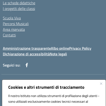
Le schede didattiche
I progetti delle classi
Scuola Viva
Percorsi Musicali
Area riservata
Contatti
Amministrazione trasparente
Albo online
Privacy Policy
Dichiarazione di accessibilità
Note legali
Seguici su:
Indirizzo:
Piazza Giovanni XXIII - Giffoni Valle Piana (SA)
Centralino:
Cookies e altri strumenti di tracciamento
089868360
Email:
saic857007@istruzione.it
Posta elettronica certificata (PEC):
saic857007@pec.istruzione.it
Il nostro Istituto non utilizza strumenti di profilazione degli utenti -
Codice fiscale: 80025860653
sono utilizzati esclusivamente cookies tecnici necessari al
Codice meccanografico:
SAIC857007