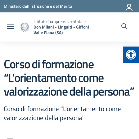
Vai ai contenuti
Vai al menu di navigazione
Vai al footer
Ministero dell'Istruzione e del Merito
Istituto Comprensivo Statale
Don Milani - Linguiti - Giffoni
Valle Piana (SA)
Apr
Corso di formazione
“L’orientamento come
valorizzazione della persona”
Corso di formazione "L'orientamento come
valorizzazione della persona"