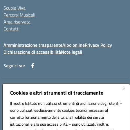
Scuola Viva
Percorsi Musicali
Area riservata
Contatti
Amministrazione trasparente
Albo online
Privacy Policy
Dichiarazione di accessibilità
Note legali
Seguici su:
Indirizzo:
Piazza Giovanni XXIII - Giffoni Valle Piana (SA)
Centralino:
Cookies e altri strumenti di tracciamento
089868360
Email:
saic857007@istruzione.it
Posta elettronica certificata (PEC):
saic857007@pec.istruzione.it
Il nostro Istituto non utilizza strumenti di profilazione degli utenti -
Codice fiscale: 80025860653
sono utilizzati esclusivamente cookies tecnici necessari al
Codice meccanografico:
SAIC857007
corretto funzionamento del sito, alla fruibilità dei servizi
Codice Indice delle Pubbliche Amministrazioni (IPA): istsc_saic857007
istituzionali e alla sua accessibilità – sono utilizzati, inoltre,