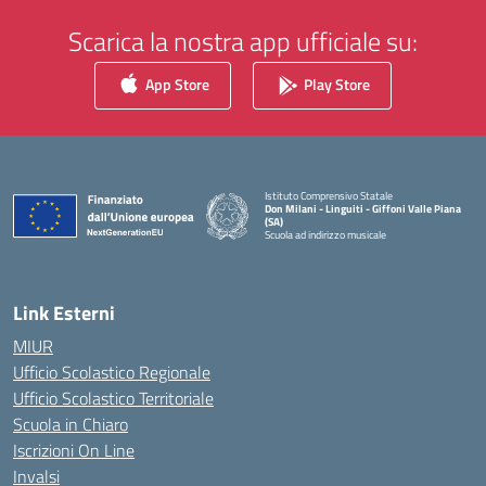
Scarica la nostra app ufficiale su:
App Store
Play Store
Istituto Comprensivo Statale
Don Milani - Linguiti - Giffoni Valle Piana
(SA)
Scuola ad indirizzo musicale
— Visita la pagina iniziale della scuola
Link Esterni
MIUR
Ufficio Scolastico Regionale
Ufficio Scolastico Territoriale
Scuola in Chiaro
Iscrizioni On Line
Invalsi