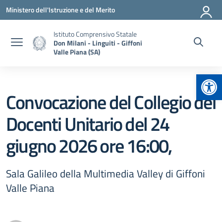
Vai ai contenuti
Vai al menu di navigazione
Vai al footer
Ministero dell'Istruzione e del Merito
Istituto Comprensivo Statale
Don Milani - Linguiti - Giffoni
Valle Piana (SA)
Apr
Convocazione del Collegio dei
Docenti Unitario del 24
giugno 2026 ore 16:00,
Sala Galileo della Multimedia Valley di Giffoni
Valle Piana