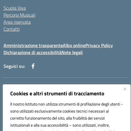
Scuola Viva
Percorsi Musicali
Area riservata
Contatti
Amministrazione trasparente
Albo online
Privacy Policy
Dichiarazione di accessibilità
Note legali
Seguici su:
Indirizzo:
Piazza Giovanni XXIII - Giffoni Valle Piana (SA)
Centralino:
Cookies e altri strumenti di tracciamento
089868360
Email:
saic857007@istruzione.it
Posta elettronica certificata (PEC):
saic857007@pec.istruzione.it
Il nostro Istituto non utilizza strumenti di profilazione degli utenti -
Codice fiscale: 80025860653
sono utilizzati esclusivamente cookies tecnici necessari al
Codice meccanografico:
SAIC857007
corretto funzionamento del sito, alla fruibilità dei servizi
Codice Indice delle Pubbliche Amministrazioni (IPA): istsc_saic857007
istituzionali e alla sua accessibilità – sono utilizzati, inoltre,