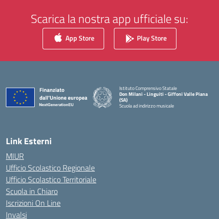
Scarica la nostra app ufficiale su:
App Store
Play Store
Istituto Comprensivo Statale
Don Milani - Linguiti - Giffoni Valle Piana
(SA)
Scuola ad indirizzo musicale
— Visita la pagina iniziale della scuola
Link Esterni
MIUR
Ufficio Scolastico Regionale
Ufficio Scolastico Territoriale
Scuola in Chiaro
Iscrizioni On Line
Invalsi