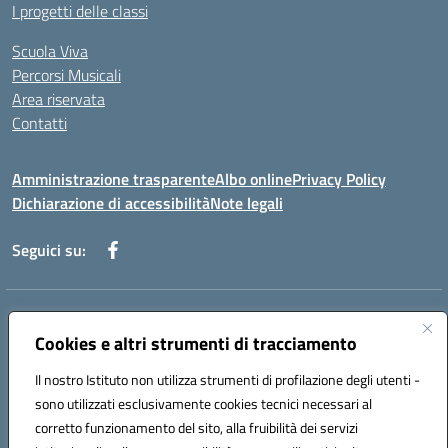
I progetti delle classi
Scuola Viva
Percorsi Musicali
Area riservata
Contatti
Amministrazione trasparente
Albo online
Privacy Policy
Dichiarazione di accessibilità
Note legali
Seguici su:
Indirizzo:
Piazza Giovanni XXIII - Giffoni Valle Piana (SA)
Centralino:
Cookies e altri strumenti di tracciamento
089868360
Email:
saic857007@istruzione.it
Posta elettronica certificata (PEC):
saic857007@pec.istruzione.it
Il nostro Istituto non utilizza strumenti di profilazione degli utenti -
Codice fiscale: 80025860653
sono utilizzati esclusivamente cookies tecnici necessari al
Codice meccanografico:
SAIC857007
corretto funzionamento del sito, alla fruibilità dei servizi
Codice Indice delle Pubbliche Amministrazioni (IPA): istsc_saic857007