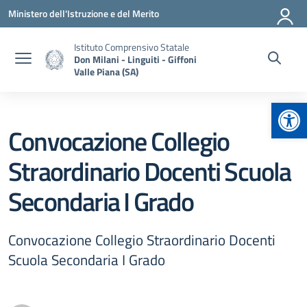
Vai ai contenuti
Vai al menu di navigazione
Vai al footer
Ministero dell'Istruzione e del Merito
Istituto Comprensivo Statale
Don Milani - Linguiti - Giffoni
Valle Piana (SA)
Apr
Convocazione Collegio
Straordinario Docenti Scuola
Secondaria I Grado
Convocazione Collegio Straordinario Docenti
Scuola Secondaria I Grado