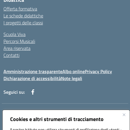
Offerta formativa
Le schede didattiche
I progetti delle classi
Scuola Viva
Percorsi Musicali
Area riservata
Contatti
Amministrazione trasparente
Albo online
Privacy Policy
Dichiarazione di accessibilità
Note legali
Seguici su:
Indirizzo:
Piazza Giovanni XXIII - Giffoni Valle Piana (SA)
Centralino:
Cookies e altri strumenti di tracciamento
089868360
Email:
saic857007@istruzione.it
Posta elettronica certificata (PEC):
saic857007@pec.istruzione.it
Il nostro Istituto non utilizza strumenti di profilazione degli utenti -