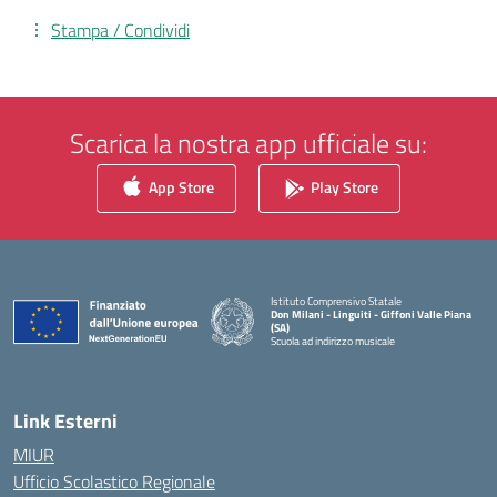
Stampa / Condividi
Scarica la nostra app ufficiale su:
App Store
Play Store
Istituto Comprensivo Statale
Don Milani - Linguiti - Giffoni Valle Piana
(SA)
Scuola ad indirizzo musicale
— Visita la pagina iniziale della scuola
Link Esterni
MIUR
Ufficio Scolastico Regionale