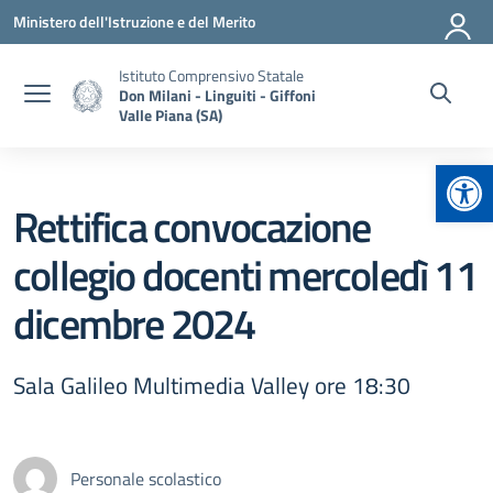
Vai ai contenuti
Vai al menu di navigazione
Vai al footer
Ministero dell'Istruzione e del Merito
Istituto Comprensivo Statale
Don Milani - Linguiti - Giffoni
Valle Piana (SA)
Apr
Rettifica convocazione
collegio docenti mercoledì 11
dicembre 2024
Sala Galileo Multimedia Valley ore 18:30
Personale scolastico